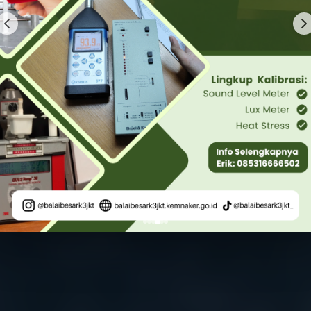
ama Balai Besar K3 Jakarta, Wujudkan Tempat
yang Sehat dan Selamat.”
#PastiBisa
Layanan Kami
Hubungi Kami