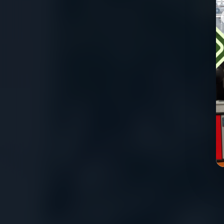
“Bers